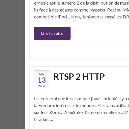
eMusic est le numéro 2 de la distribution de mus
ils face à des géants comme Napster, Real ou Micr
compatible iPod… Non, ils n’ont pas cassé les D
Lire la suite
RTSP 2 HTTP
MAI
13
2006
Il semblerai que le script que j’avais bricolé il 
la Freebox intéresse du monde… Certains utilisat
sur leur Xbox… AlexSolex l’a même amélioré… Mai
Il fallait …